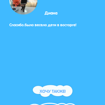
Диана
ишки
Спасибо.было весело дети в восторге!
Все б
а
ХОЧУ ТАКЖЕ!