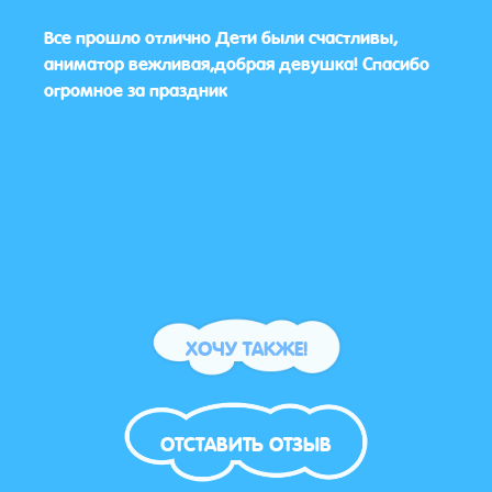
слые,
Все прошло отлично Дети были счастливы,
Все б
ОСТО
аниматор вежливая,добрая девушка! Спасибо
ик!
огромное за праздник
ХОЧУ ТАКЖЕ!
ОТСТАВИТЬ ОТЗЫВ