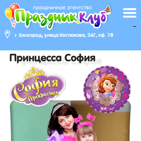
_
г. Белгород, улица Костюкова, 36Г, оф. 18
Принцесса София