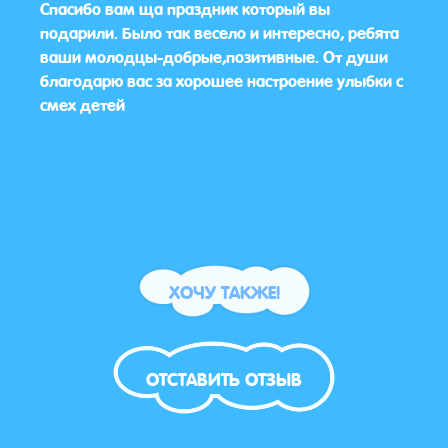
 была
Спасибо вам ща праздник который вы
Всё п
ел
подарили. Было так весело и интересно, ребята
💯 %
расте
ваши молодцы-добрые,позитивные. От души
прогр
.
благодарю вас за хорошее настроение улыбки с
бума
мное
смех детей
ХОЧУ ТАКЖЕ!
ОТСТАВИТЬ ОТЗЫВ