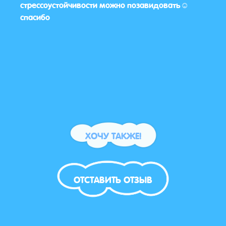
стрессоустойчивости можно позавидовать☺️
Майн
спасибо
все п
детей
Дети
спас
ХОЧУ ТАКЖЕ!
ОТСТАВИТЬ ОТЗЫВ