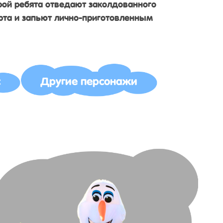
орой ребята отведают заколдованного
рта и запьют лично-приготовленным
с
Другие персонажи