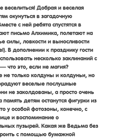
е веселиться! Добрая и веселая
ям окунуться в загадочную
месте с ней ребята спустятся в
ают письмо Алхимика, полетают на
ье силы, ловкости и выносливости
е!). В дополнении к празднику гости
использовать несколько заклинаний с
 что это, если не магия?
е не только колдуны и колдуньи, но
порадуют веселые послушные
 они не заколдованы, а просто очень
 память детям останутся фигурки из
о у особой фотозоны, конечно, с
ице и воспоминание о
ьных пузырей. Какая же Ведьма без
строить с помощью бумажной