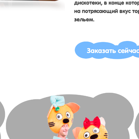
дискотеки, в конце кот
на потрясающий вкус то
зельем.
Заказать сейча