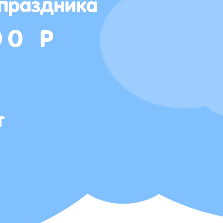
 праздника
00 Р
т
Т