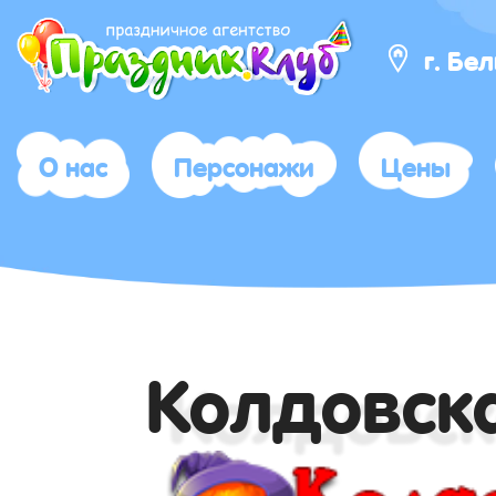
г. Бе
О нас
Персонажи
Цены
Колдовск