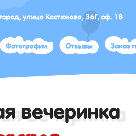
лгород, улица Костюкова, 36Г, оф. 18
Фотографии
Отзывы
Заказ 
ая вечеринка