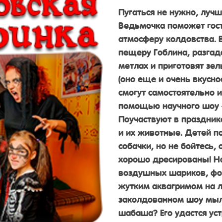
Пугаться не нужно, лучш
Ведьмочка поможет гост
атмосферу колдовства. В
пещеру Гоблина, разгад
метлах и приготовят зел
(оно еще и очень вкусно
смогут самостоятельно 
помощью научного шоу —
Поучаствуют в праздник
и их животные. Детей 
собачки, но не бойтесь,
хорошо дресированы! На
воздушных шариков, фот
жутким аквагримом на л
заколдованном шоу мыл
шабаша? Его удастся у