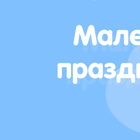
Мале
празд