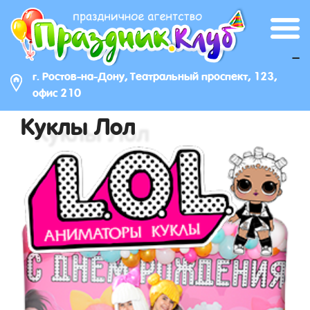
_
г. Ростов-на-Дону, Театральный проспект, 123,
офис 210
Куклы Лол