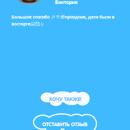
Виктория
Большое спасибо 🎉🎊🎁праздник, дети были в
Все 
днял
восторге🤗🥰☺️
понр
краси
ХОЧУ ТАКЖЕ!
ОТСТАВИТЬ ОТЗЫВ