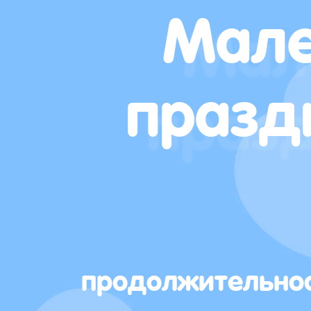
Мале
празд
продолжительно