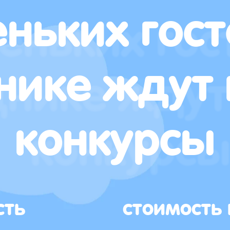
ньких гост
нике ждут 
конкурсы
сть
стоимость