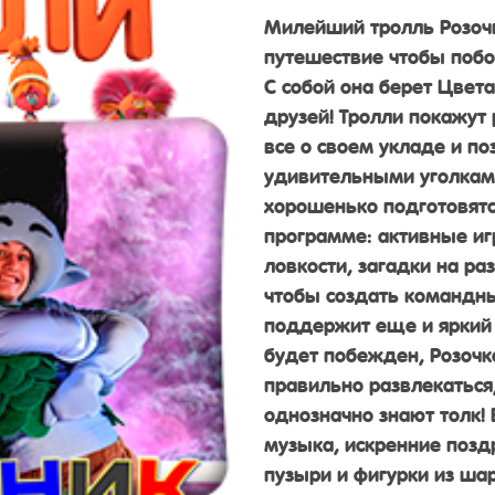
Милейший тролль Розочк
путешествие чтобы побо
С собой она берет Цвета
друзей! Тролли покажут 
все о своем укладе и по
удивительными уголками,
хорошенько подготовятся
программе: активные иг
ловкости, загадки на ра
чтобы создать командны
поддержит еще и яркий
будет побежден, Розочк
правильно развлекаться,
однозначно знают толк!
музыка, искренние поз
пузыри и фигурки из шар