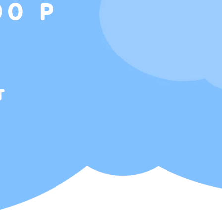
00 Р
т
Т