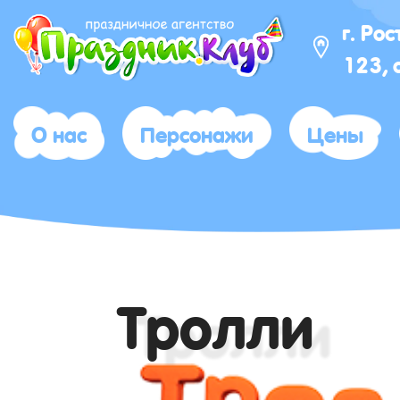
г. Ро
123, 
О нас
Персонажи
Цены
Тролли