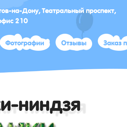
стов-на-Дону, Театральный проспект,
офис 210
Фотографии
Отзывы
Заказ 
и-ниндзя