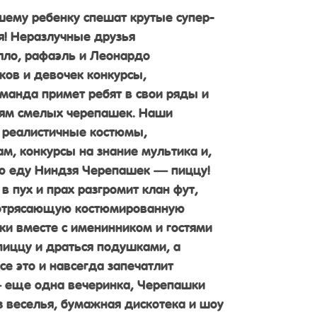
ему ребенку спешат крутые супер-
я! Неразлучные друзья
ло, рафаэль и Леонардо
ков и девочек конкурсы,
оманда примет ребят в свои ряды и
тям смелых черепашек. Наши
 реалистичные костюмы,
м, конкурсы на знание мультика и,
ю еду Ниндзя Черепашек — пиццу!
 в пух и прах разгромит клан фут,
потрясающую костюмированную
ки вместе с именинником и гостями
пиццу и драться подушками, а
е это и навсегда запечатлит
— еще одна вечеринка, Черепашки
з веселья, бумажная дискотека и шоу