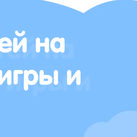
ей на
игры и