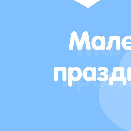
Мале
празд