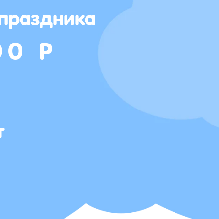
 праздника
00 Р
т
Т