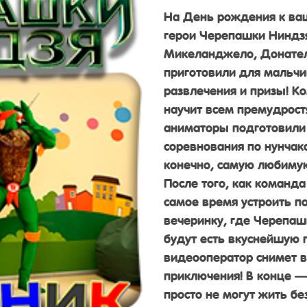
На День рождения к ваш
герои Черепашки Ниндз
Микеланджело, Донател
приготовили для мальчи
развлечения и призы! К
научит всем премудрос
аниматоры подготовили
соревнования по нунчака
конечно, самую любиму
После того, как команда
самое время устроить 
вечеринку, где Черепаш
будут есть вкуснейшую 
видеооператор снимет вс
приключения! В конце 
просто не могут жить бе