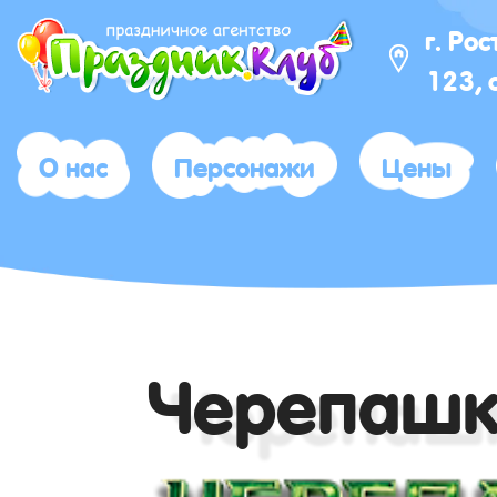
г. Ро
123, 
О нас
Персонажи
Цены
Черепашк