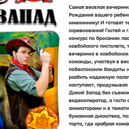
Самая веселая вечерин
Рождения вашего ребен
имениннику! И готовят 
соревнования! Гостей и
конкурс по бросанию лас
ковбойского пистолета,
вечеринка в ковбойском 
команды, участвуя в вес
побеспокоили бандиты 
разбить надежную палатк
наступают, придумывая т
Дикий Запад без съемок
видеооператор, а гости 
аниматорами и в темати
бумажная дискотека, по
торта, где храбрая ком