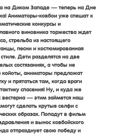
ка на Диком Западе — теперь на Дне
ка! Аниматоры-ковбои уже спешат к
тематические конкурсы и
 главного виновника торжества ждет
со, стрельба из настоящего
 танцы, песни и костюмированная
стиле. Дети разделятся на две
елых состязаниях, а чтобы не
и койоты, аниматоры предложат
у и прятаться там, когда враги
актику спасения! Ну, и куда же
 вестерна — этим займется наш
смогут сделать крутые селфи с
ческих образах. Попадут в фильм
здравления и вынос ковбойского
анда отпразднует свою победу и