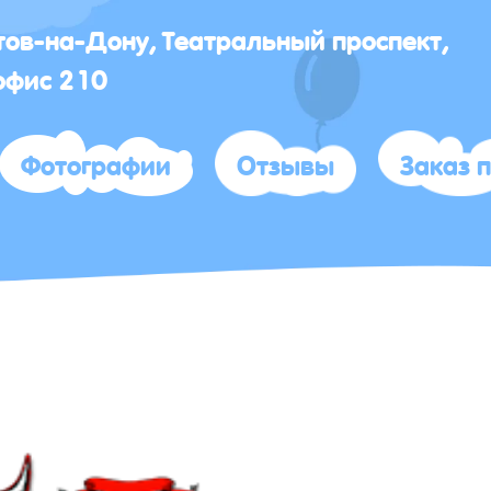
стов-на-Дону, Театральный проспект,
офис 210
Фотографии
Отзывы
Заказ 