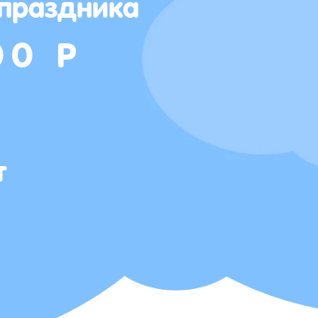
 праздника
00 Р
т
Т