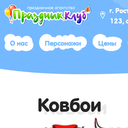
г. Ро
123, 
О нас
Персонажи
Цены
Ковбои