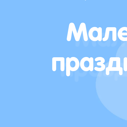
Мале
празд