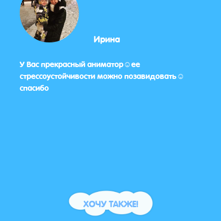
Ирина
ли в
У Вас прекрасный аниматор☺️ее
Всё о
стрессоустойчивости можно позавидовать☺️
дово
спасибо
🌸🌸
ХОЧУ ТАКЖЕ!