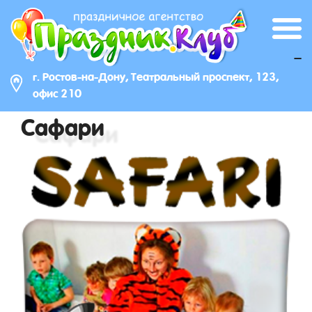
_
г. Ростов-на-Дону, Театральный проспект, 123,
офис 210
Сафари