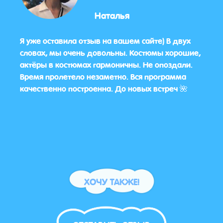
Наталья
Я уже оставила отзыв на вашем сайте) В двух
Мы бы
бята
словах, мы очень довольны. Костюмы хорошие,
аним
уши
актёры в костюмах гармоничны. Не опоздали.
был п
бки с
Время пролетело незаметно. Вся программа
Роза 
качественно построенна. До новых встреч 🌺
заня
глаз,
пере
вам 
агенс
ХОЧУ ТАКЖЕ!