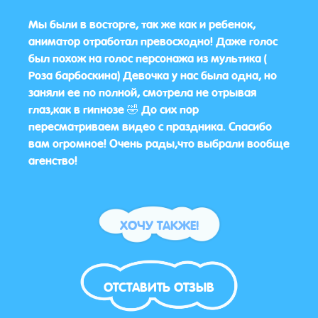
раска
Мы были в восторге, так же как и ребенок,
Да в
ите,
аниматор отработал превосходно! Даже голос
мых
был похож на голос персонажа из мультика (
Роза барбоскина) Девочка у нас была одна, но
заняли ее по полной, смотрела не отрывая
глаз,как в гипнозе 🤣 До сих пор
пересматриваем видео с праздника. Спасибо
вам огромное! Очень рады,что выбрали вообще
агенство!
ХОЧУ ТАКЖЕ!
ОТСТАВИТЬ ОТЗЫВ