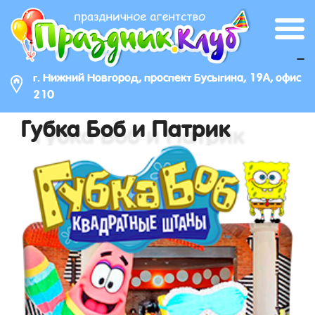
_
г. Нижний Новгород, проспект Бусыгина, 19А, офис
210
Губка Боб и Патрик