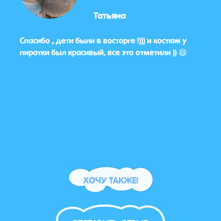
Татьяна
ли в
Спасибо , дети были в восторге !))) и костюм у
Приг
пиратки был красивый, все это отметили )) 😄
понр
себе 
ХОЧУ ТАКЖЕ!