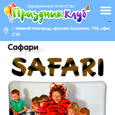
_
г. Нижний Новгород, проспект Бусыгина, 19А, офис
210
Сафари