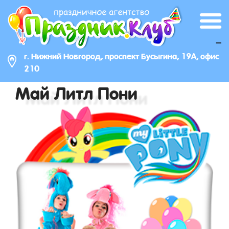
_
г. Нижний Новгород, проспект Бусыгина, 19А, офис
210
Май Литл Пони