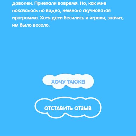
 игры
доволен. Приехали вовремя. Но, как мне
подх
показалось по видео, немного скучноватая
весе
для
программа. Хотя дети бесились и играли, значит,
очен
ер,
им было весело.
цев.
ХОЧУ ТАКЖЕ!
ОТСТАВИТЬ ОТЗЫВ