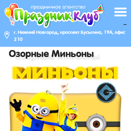
_
г. Нижний Новгород, проспект Бусыгина, 19А, офис
210
Озорные Миньоны