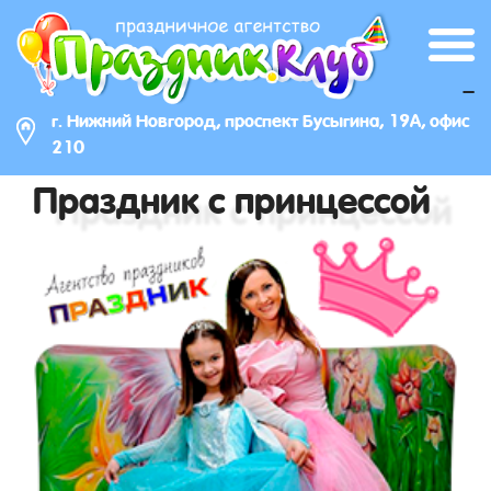
_
г. Нижний Новгород, проспект Бусыгина, 19А, офис
210
Праздник с принцессой