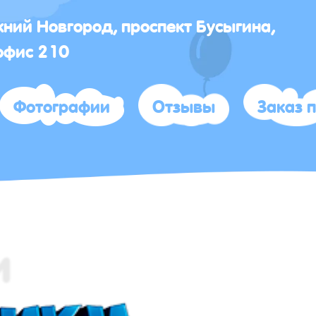
жний Новгород, проспект Бусыгина,
офис 210
Фотографии
Отзывы
Заказ 