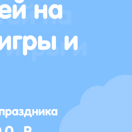
ей на
игры и
 праздника
00 Р