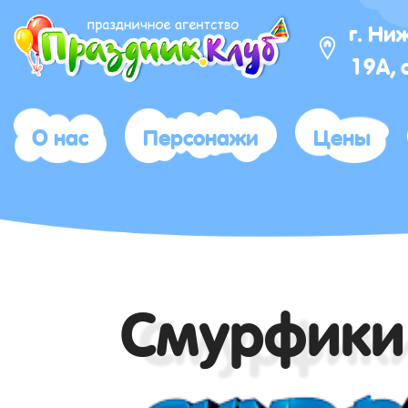
г. Ни
19А, 
О нас
Персонажи
Цены
Смурфики