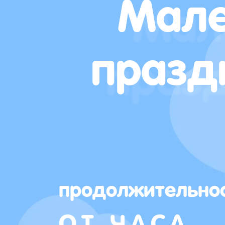
Мале
празд
продолжительно
ОТ ЧАСА