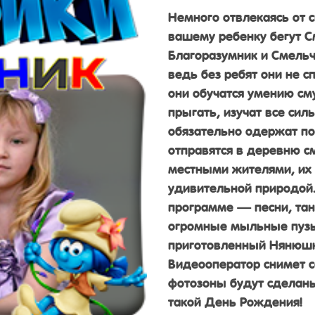
Немного отвлекаясь от 
вашему ребенку бегут С
Благоразумник и Смельча
ведь без ребят они не с
они обучатся умению см
прыгать, изучат все сил
обязательно одержат поб
отправятся в деревню с
местными жителями, их
удивительной природой.
программе — песни, тан
огромные мыльные пузы
приготовленный Нянюшко
Видеооператор снимет с
фотозоны будут сделаны
такой День Рождения!