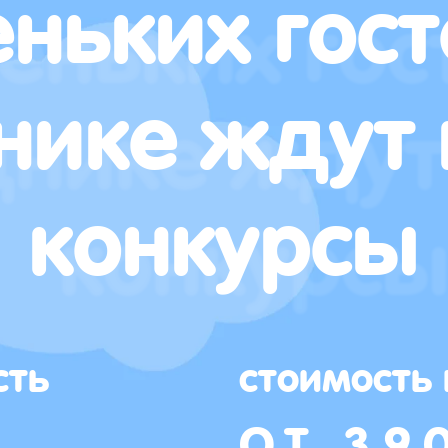
ньких гост
нике ждут 
конкурсы
сть
стоимость
ОТ 39