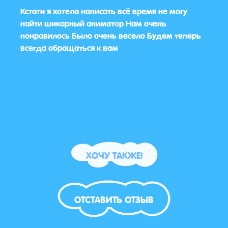
ишки
Кстати я хотела написать всё время не могу
Все 
а
найти шикарный аниматор Нам очень
тако
понравилось Было очень весело Будем теперь
для д
всегда обращаться к вам
ХОЧУ ТАКЖЕ!
ОТСТАВИТЬ ОТЗЫВ