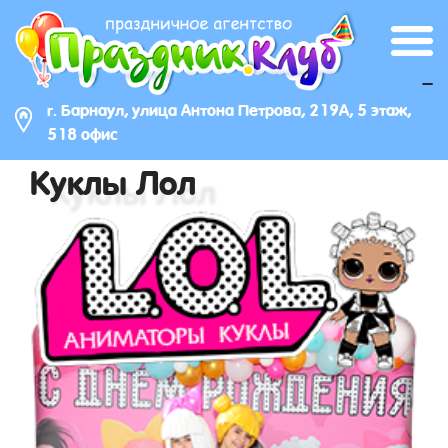
_
г. Барнаул, улица Антона Петрова, 219А, 5 этаж,
518 офис
Куклы Лол