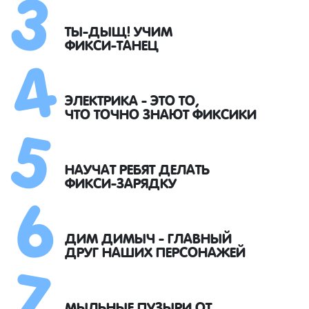
3
4
ТЫ-ДЫЩ! УЧИМ
ФИКСИ-ТАНЕЦ
5
ЭЛЕКТРИКА - ЭТО ТО,
ЧТО ТОЧНО ЗНАЮТ ФИКСИКИ
6
НАУЧАТ РЕБЯТ ДЕЛАТЬ
ФИКСИ-ЗАРЯДКУ
7
ДИМ ДИМЫЧ - ГЛАВНЫЙ
ДРУГ НАШИХ ПЕРСОНАЖЕЙ
МЫЛЬНЫЕ ПУЗЫРИ ОТ