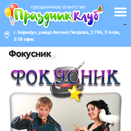
_
г. Барнаул, улица Антона Петрова, 219А, 5 этаж,
518 офис
Фокусник