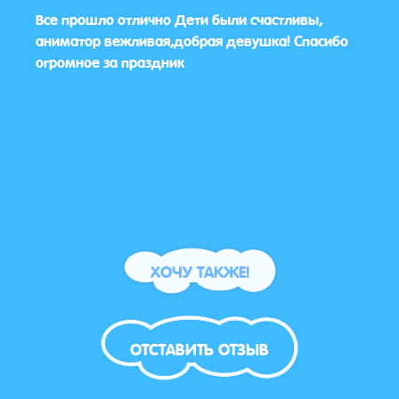
е
Все прошло отлично Дети были счастливы,
Праз
зыв
аниматор вежливая,добрая девушка! Спасибо
Майн
чка
огромное за праздник
все п
детей
Дети
спас
ХОЧУ ТАКЖЕ!
ОТСТАВИТЬ ОТЗЫВ