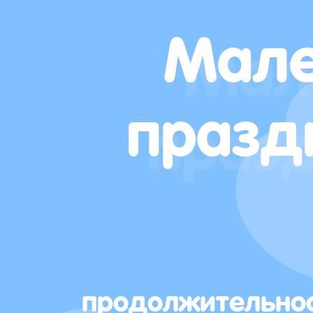
Мале
празд
продолжительно