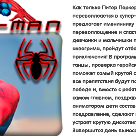
Как только Питер Паркер
перевоплоается в супер-
предлагает имениннику 
перевоплощение и спаст
девчонки и мальчишки п
аквагрима, пройдут отбо
приключения! В програм
танцы, проверка геройск
поможет самый крутой с
все препятствия будут п
победе и, вместе с ребя
самом главном, поздрав
аниматором дети состав
поздравление, сделают 
устроят крутую дискотек
Завершится день выносо