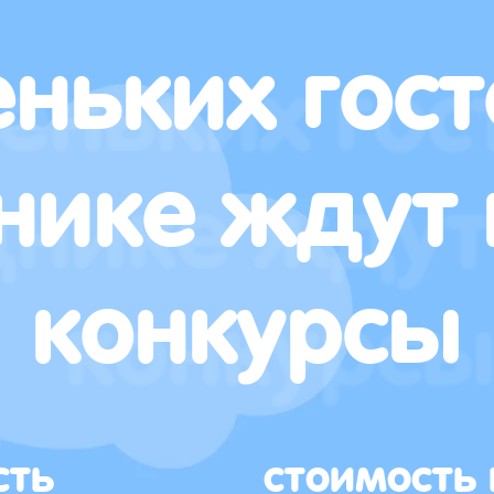
ньких гост
нике ждут 
конкурсы
сть
стоимость