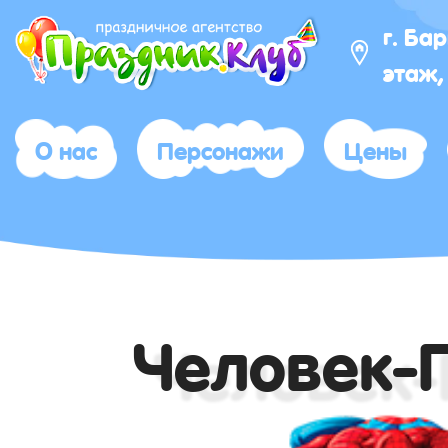
г. Ба
этаж,
О нас
Персонажи
Цены
Человек-