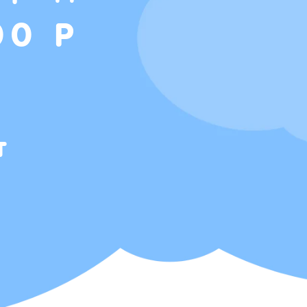
00 Р
т
Т