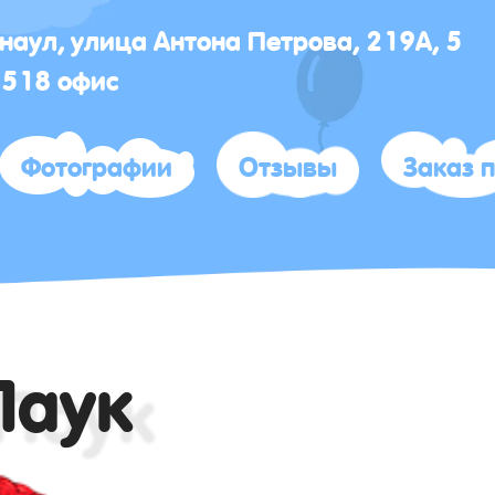
рнаул, улица Антона Петрова, 219А, 5
 518 офис
Фотографии
Отзывы
Заказ 
Паук