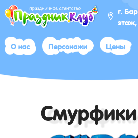
г. Ба
этаж,
О нас
Персонажи
Цены
Смурфики