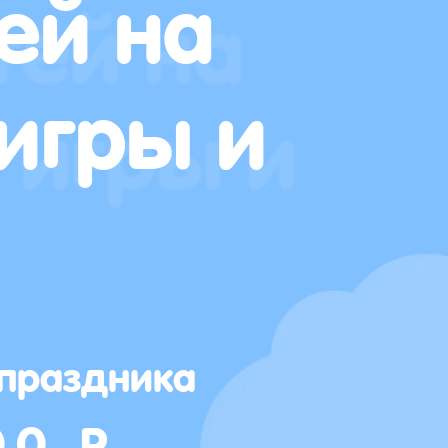
ей на
игры и
 праздника
00 Р