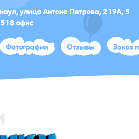
рнаул, улица Антона Петрова, 219А, 5
 518 офис
Фотографии
Отзывы
Заказ 