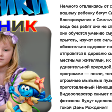
Немного отвлекаясь от 
вашему ребенку бегут С
Благоразумник и Смельча
ведь без ребят они не с
они обучатся умению см
прыгать, изучат все сил
обязательно одержат поб
отправятся в деревню с
местными жителями, их
удивительной природой.
программе — песни, тан
огромные мыльные пузы
приготовленный Нянюшко
Видеооператор снимет с
фотозоны будут сделаны
такой День Рождения!