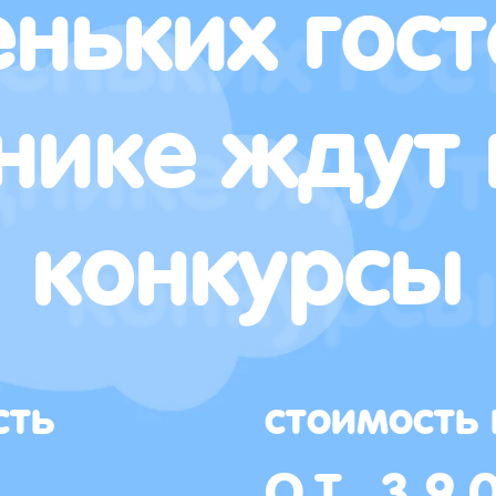
ньких гост
нике ждут 
конкурсы
сть
стоимость
ОТ 39