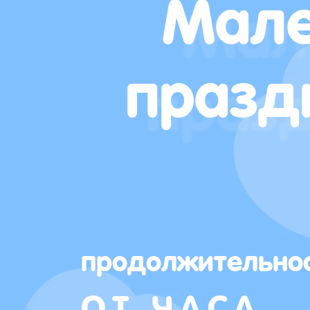
Мале
празд
продолжительно
ОТ ЧАСА