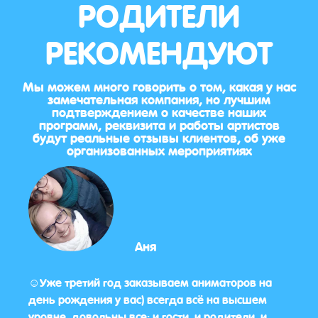
РОДИТЕЛИ
РЕКОМЕНДУЮТ
Мы можем много говорить о том, какая у нас
замечательная компания, но лучшим
подтверждением о качестве наших
программ, реквизита и работы артистов
будут реальные отзывы клиентов, об уже
организованных мероприятиях
Аня
бо
☺️Уже третий год заказываем аниматоров на
Да, 
день рождения у вас) всегда всё на высшем
уровне, довольны все: и гости, и родители, и,