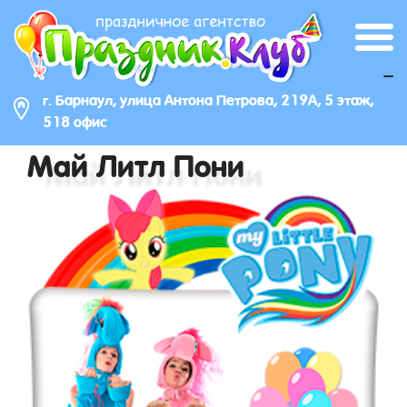
_
г. Барнаул, улица Антона Петрова, 219А, 5 этаж,
518 офис
Май Литл Пони