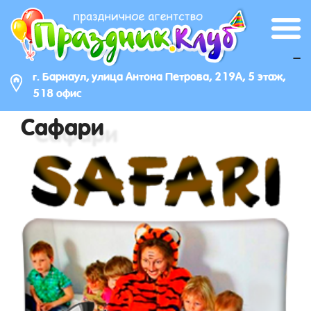
_
г. Барнаул, улица Антона Петрова, 219А, 5 этаж,
518 офис
Сафари