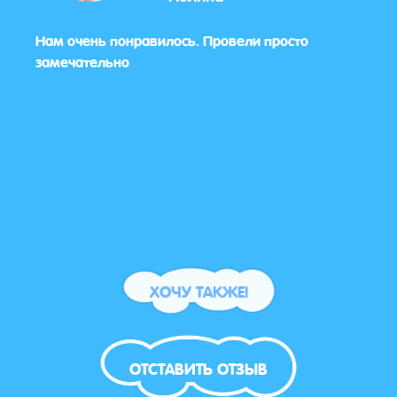
 у
Нам очень понравилось. Провели просто
Все 
😄
замечательно
прия
для 
шумн
мале
на п
ХОЧУ ТАКЖЕ!
ОТСТАВИТЬ ОТЗЫВ