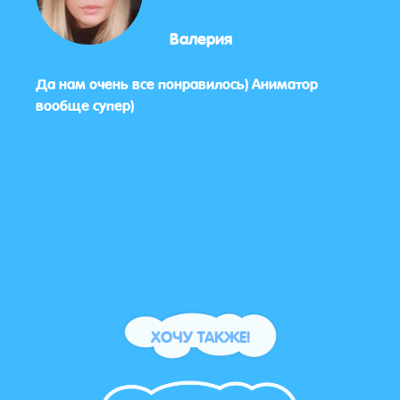
Валерия
ботал
Да нам очень все понравилось) Аниматор
Было
урсы
вообще супер)
не то
ХОЧУ ТАКЖЕ!