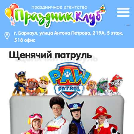
_
г. Барнаул, улица Антона Петрова, 219А, 5 этаж,
518 офис
Щенячий патруль