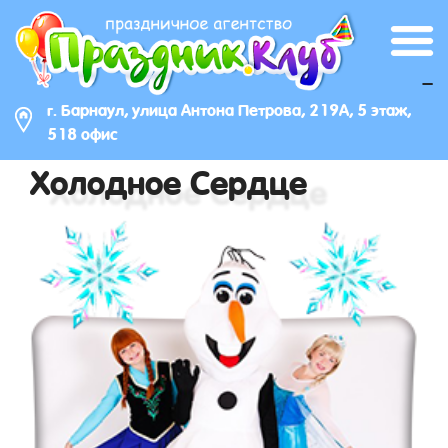
_
г. Барнаул, улица Антона Петрова, 219А, 5 этаж,
518 офис
Холодное Сердце