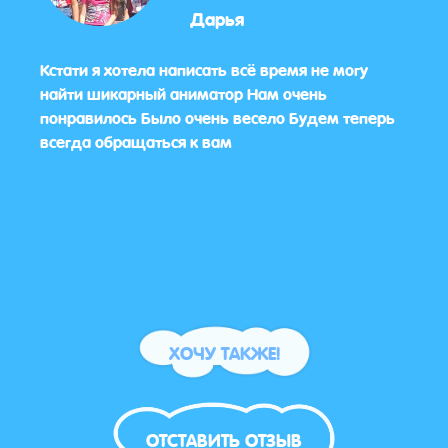
Дарья
о
Кстати я хотела написать всё время не могу
Праз
найти шикарный аниматор Нам очень
Майн
понравилось Было очень весело Будем теперь
все п
всегда обращаться к вам
детей
Дети
спас
ХОЧУ ТАКЖЕ!
ОТСТАВИТЬ ОТЗЫВ