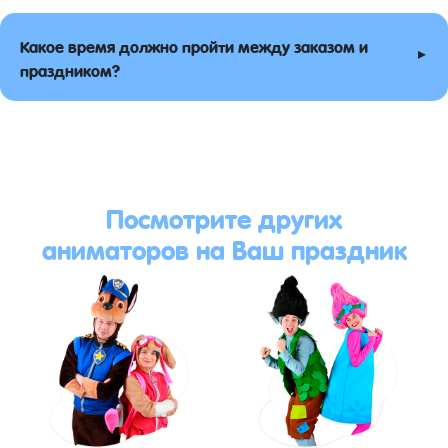
Какое время должно пройти между заказом и
▸
праздником?
Посмотрите других
аниматоров на Ваш праздник