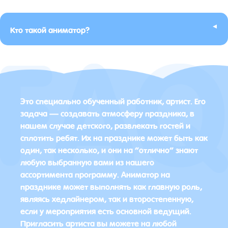
▸
Кто такой аниматор?
Это специально обученный работник, артист. Его
задача — создавать атмосферу праздника, в
нашем случае детского, развлекать гостей и
сплотить ребят. Их на празднике может быть как
один, так несколько, и они на “отлично” знают
любую выбранную вами из нашего
ассортимента программу. Аниматор на
празднике может выполнять как главную роль,
являясь хедлайнером, так и второстепенную,
если у мероприятия есть основной ведущий.
Пригласить артиста вы можете на любой