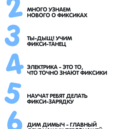
2
3
МНОГО УЗНАЕМ
НОВОГО О ФИКСИКАХ
4
ТЫ-ДЫЩ! УЧИМ
ФИКСИ-ТАНЕЦ
5
ЭЛЕКТРИКА - ЭТО ТО,
ЧТО ТОЧНО ЗНАЮТ ФИКСИКИ
6
НАУЧАТ РЕБЯТ ДЕЛАТЬ
ФИКСИ-ЗАРЯДКУ
ДИМ ДИМЫЧ - ГЛАВНЫЙ