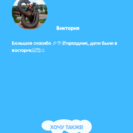
Виктория
нь
Большое спасибо 🎉🎊🎁праздник, дети были в
Нам 
восторге🤗🥰☺️
конк
аним
празд
ХОЧУ ТАКЖЕ!