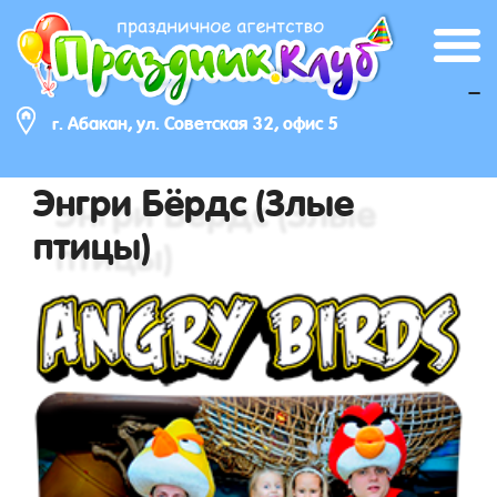
_
г. Абакан, ул. Советская 32, офис 5
Энгри Бёрдс (Злые
птицы)