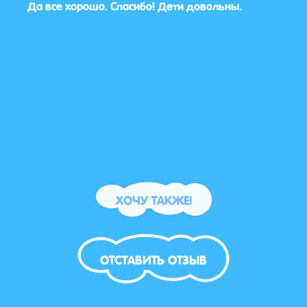
ух
Да все хорошо. Спасибо! Дети довольны.
Да, 
ошие,
были 
ли.
а
🌺
ХОЧУ ТАКЖЕ!
ОТСТАВИТЬ ОТЗЫВ