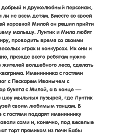
 добрый и дружелюбный персонаж,
 ли не всем детям. Вместе со своей
ей коровкой Милой он решил прийти
шему малышу. Лунтик и Мила любят
иру, проводить время со своими
веселых играх и конкурсах. Их они и
чно, прежде всего ребятам нужно
в жителей волшебного леса, сделать
вагрима. Именинника с гостями
ог с Пескарем Иванычем с
р букета с Милой, а в конце —
и шоу мыльных пузырей, где Лунтик
рузей своим любимым танцам. В
 с гостями подарят имениннику
совали сами и, конечно, под веселые
чат торт прямиком из печи Бабы