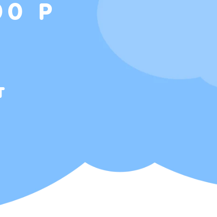
00 Р
т
Т