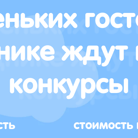
ньких гост
нике ждут 
конкурсы
сть
стоимость