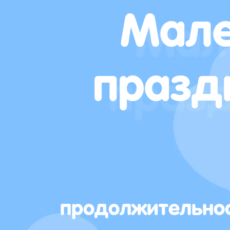
Мале
празд
продолжительно