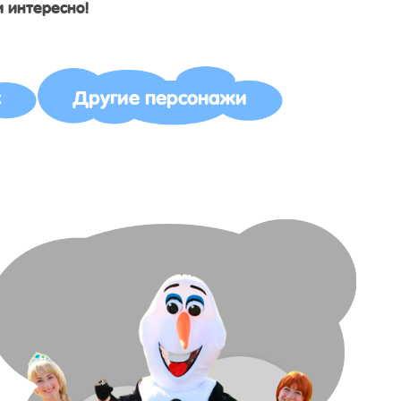
и интересно!
с
Другие персонажи