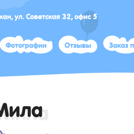
акан, ул. Советская 32, офис 5
Фотографии
Отзывы
Заказ 
 Мила