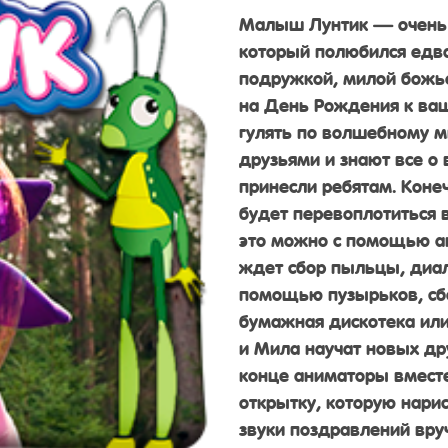
Малыш Лунтик — очень
который полюбился едва
подружкой, милой божь
на День Рождения к ва
гулять по волшебному м
друзьями и знают все о 
принесли ребятам. Коне
будет перевоплотиться 
это можно с помощью ак
ждет сбор пыльцы, диал
помощью пузырьков, сбо
бумажная дискотека ил
и Мила научат новых д
конце аниматоры вместе
открытку, которую нари
звуки поздравлений вру