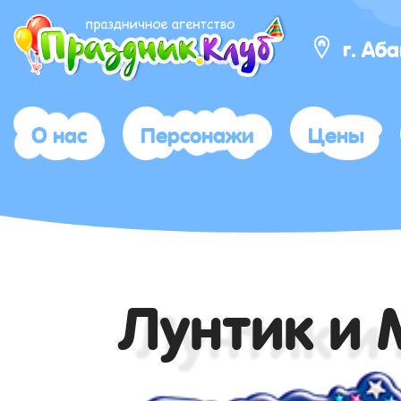
г. Аб
О нас
Персонажи
Цены
Лунтик и