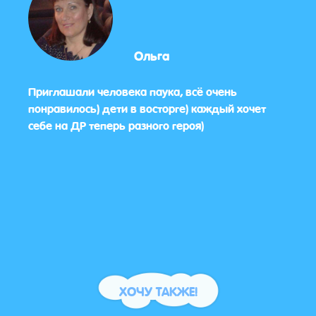
Ольга
Приглашали человека паука, всё очень
Спаси
 игры
понравилось) дети в восторге) каждый хочет
себе на ДР теперь разного героя)
для
ер,
цев.
ХОЧУ ТАКЖЕ!