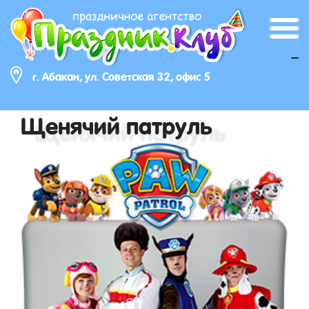
_
г. Абакан, ул. Советская 32, офис 5
Щенячий патруль