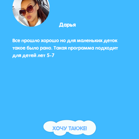
Дарья
е
Все прошло хорошо но для маленьких деток
Оооо
зыв
такое было рано. Такая программа подходит
дово
чка
для детей лет 5-7
боль
ХОЧУ ТАКЖЕ!