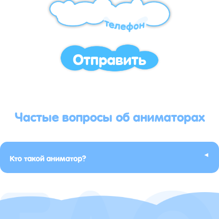
Отправить
Частые вопросы об аниматорах
▸
Кто такой аниматор?