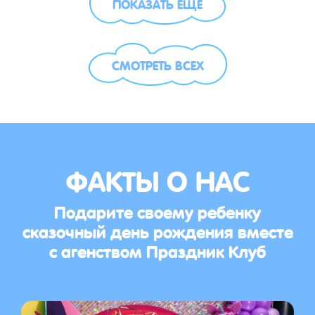
ПОКАЗАТЬ ЕЩЁ
СМОТРЕТЬ ВСЕХ
ФАКТЫ О НАС
Подарите своему ребенку
сказочный день рождения вместе
с агенством Праздник Клуб