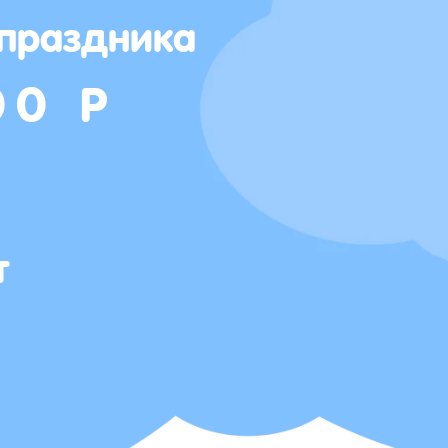
 праздника
00 Р
т
Т