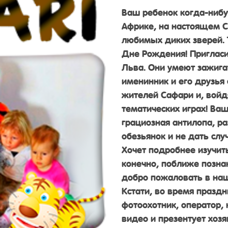
Ваш ребенок когда-нибу
Африке, на настоящем С
любимых диких зверей. 
Дне Рождения! Пригласит
Льва. Они умеют зажиг
именинник и его друзья 
жителей Сафари и, войдя
тематических играх! Ва
грациозная антилопа, р
обезьянок и не дать слу
Хочет подробнее изучит
конечно, поближе позна
добро пожаловать в наш
Кстати, во время праздн
фотоохотник, оператор,
видео и презентует хозя