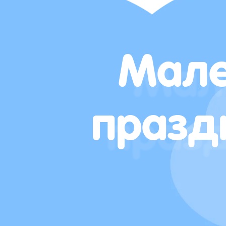
Мале
празд