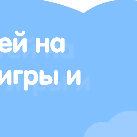
ей на
игры и