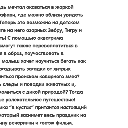
дь мечтал оказаться в жаркой
афари, где можно вблизи увидеть
Теперь это возможно на детском
е на него озорных Зебру, Тигру и
ать! С помощью аквагрима
смогут также перевоплотиться в
 в образ, поучаствовать в
ш малыш хочет научиться бегать как
азгадывать загадки от хитрых
читься проискам коварного змея?
ь следы и повадки животных и,
комиться с дикой природой? Тогда
е увлекательное путешествие!
ика “в кустах” притаится настоящий
 который заснимет весь праздник на
ину вечеринки и гостях фильм.