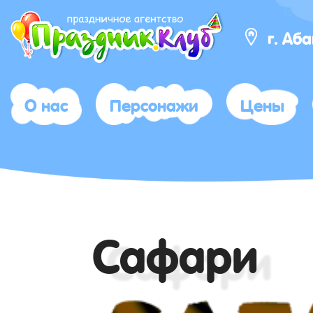
г. Аб
О нас
Персонажи
Цены
Сафари