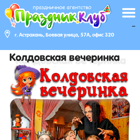
_
г. Астрахань, Боевая улица, 57А, офис 320
Колдовская вечеринка