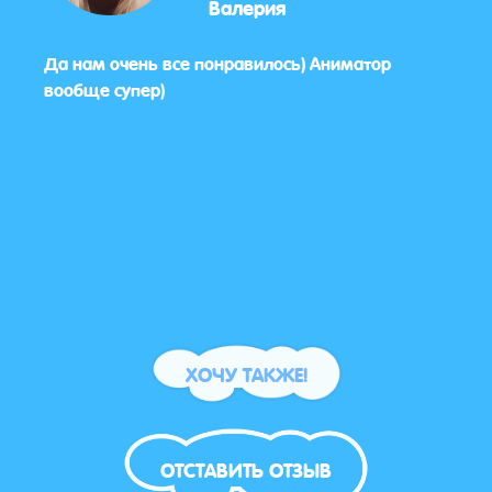
Валерия
ишки
Да нам очень все понравилось) Аниматор
Все 
а
вообще супер)
тако
для д
ХОЧУ ТАКЖЕ!
ОТСТАВИТЬ ОТЗЫВ