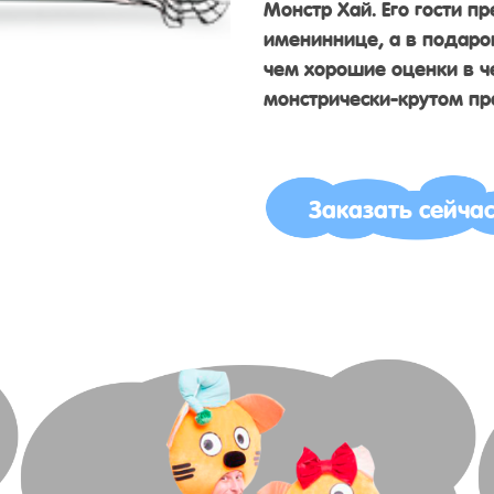
Монстр Хай. Его гости п
имениннице, а в подаро
чем хорошие оценки в ч
монстрически-крутом пр
Заказать сейча