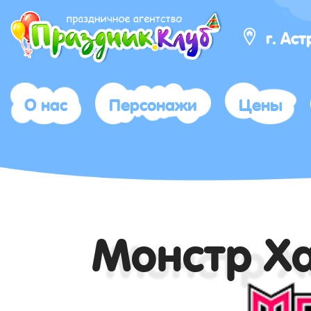
г. Ас
О нас
Персонажи
Цены
Монстр Х