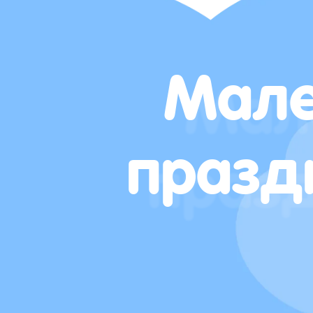
Мале
празд