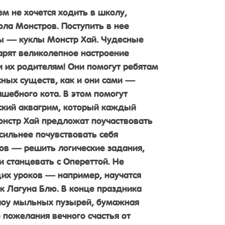
м не хочется ходить в школу,
ола Монстров. Поступить в нее
ы — куклы Монстр Хай. Чудесные
арят великолепное настроение
 их родителям! Они помогут ребятам
сных существ, как и они сами —
шебного кота. В этом помогут
ский аквагрим, который каждый
онстр Хай предложат поучаствовать
сильнее почувствовать себя
ов — решить логические задания,
и станцевать с Опереттой. Не
щих уроков — например, научатся
ак Лагуна Блю. В конце праздника
оу мыльных пузырей, бумажная
 пожелания вечного счастья от