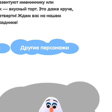
резентуют имениннику или
к — вкусный торт. Это даже круче,
етверти! Ждем вас на нашем
азднике!
с
Другие персонажи