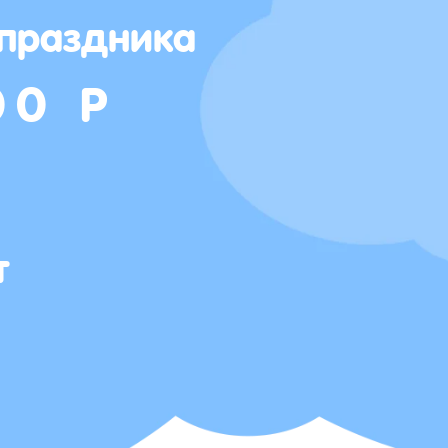
 праздника
00 Р
т
Т