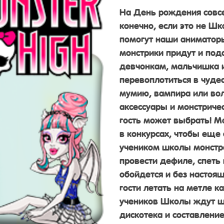
На День рождения совсе
конечно, если это не Шк
помогут наши аниматор
монстрики придут и под
девчонкам, мальчишка и
перевоплотиться в чуде
мумию, вампира или вол
аксессуары и монстриче
гость может выбрать! М
в конкурсах, чтобы еще 
учеником школы монстр
провести дефиле, спеть 
обойдется и без настоя
гости летать на метле к
учеников Школы ждут ш
дискотека и составление