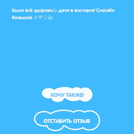
Было всё здорово🥳 дети в восторге! Спасибо
Да н
большое 🎉🎊🎈👍
вооб
ХОЧУ ТАКЖЕ!
ОТСТАВИТЬ ОТЗЫВ