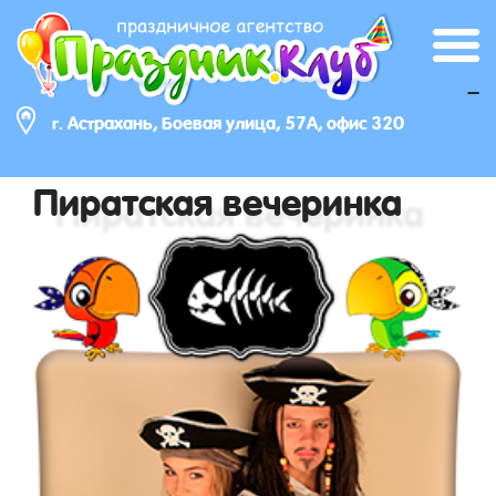
_
г. Астрахань, Боевая улица, 57А, офис 320
Пиратская вечеринка