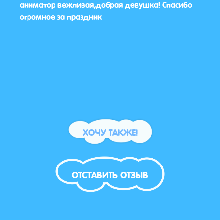
аниматор вежливая,добрая девушка! Спасибо
позд
огромное за праздник
наст
понр
ХОЧУ ТАКЖЕ!
ОТСТАВИТЬ ОТЗЫВ