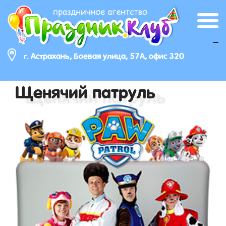
_
г. Астрахань, Боевая улица, 57А, офис 320
Щенячий патруль