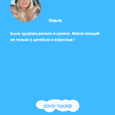
Ольга
Было здорово,весело и шумно. Масса эмоций
Все 
ет
не только у детей,но и взрослых !
в ак
пожа
мате
ХОЧУ ТАКЖЕ!