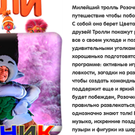
Милейший тролль Розочк
путешествие чтобы побо
С собой она берет Цвета
друзей! Тролли покажут 
все о своем укладе и по
удивительными уголками,
хорошенько подготовятся
программе: активные иг
ловкости, загадки на ра
чтобы создать командны
поддержит еще и яркий
будет побежден, Розочк
правильно развлекаться,
однозначно знают толк!
музыка, искренние поз
пузыри и фигурки из шар