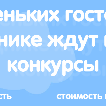
ньких гост
нике ждут 
конкурсы
сть
стоимость