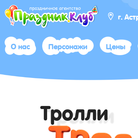
г. Ас
О нас
Персонажи
Цены
Тролли