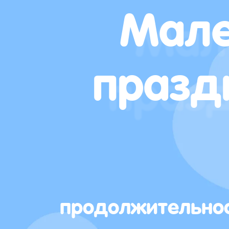
Мале
празд
продолжительно