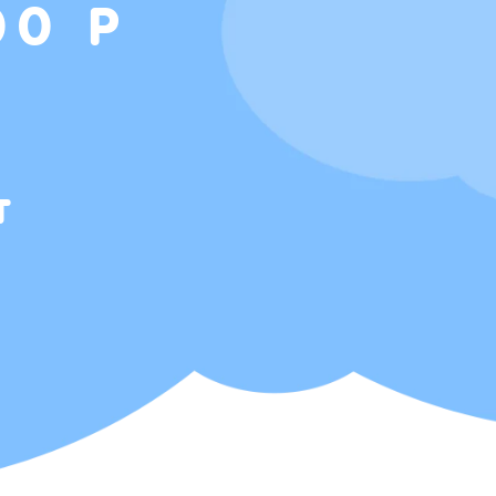
00 Р
т
Т