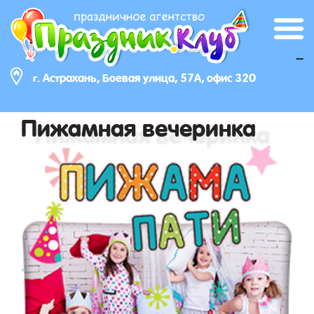
_
г. Астрахань, Боевая улица, 57А, офис 320
Пижамная вечеринка