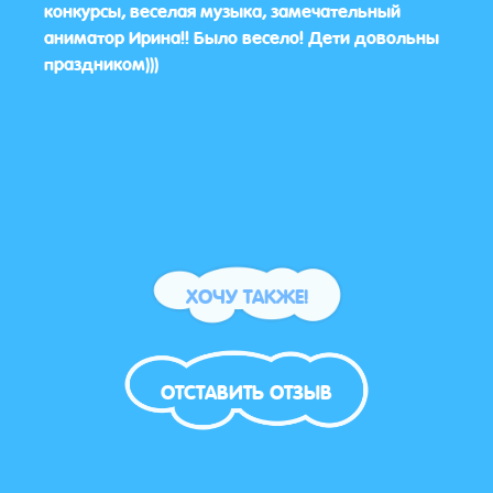
ит
конкурсы, веселая музыка, замечательный
дово
аниматор Ирина!! Было весело! Дети довольны
🌸🌸
праздником)))
ХОЧУ ТАКЖЕ!
ОТСТАВИТЬ ОТЗЫВ