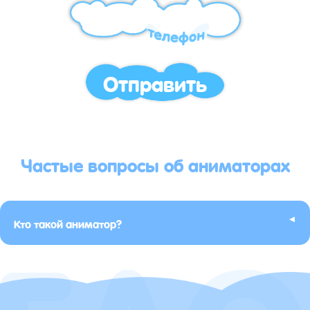
Отправить
Частые вопросы об аниматорах
▸
Кто такой аниматор?