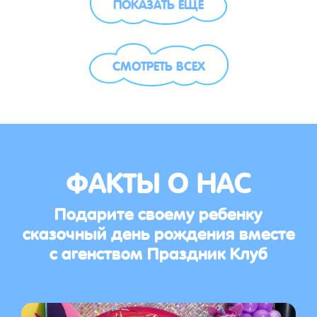
ПОКАЗАТЬ ЕЩЁ
СМОТРЕТЬ ВСЕХ
ФАКТЫ О НАС
Подарите своему ребенку
сказочный день рождения вместе
с агенством Праздник Клуб